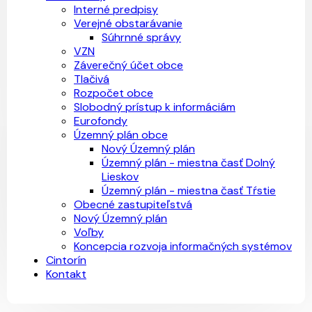
Interné predpisy
Verejné obstarávanie
Súhrnné správy
VZN
Záverečný účet obce
Tlačivá
Rozpočet obce
Slobodný prístup k informáciám
Eurofondy
Územný plán obce
Nový Územný plán
Územný plán - miestna časť Dolný
Lieskov
Územný plán - miestna časť Tŕstie
Obecné zastupiteľstvá
Nový Územný plán
Voľby
Koncepcia rozvoja informačných systémov
Cintorín
Kontakt