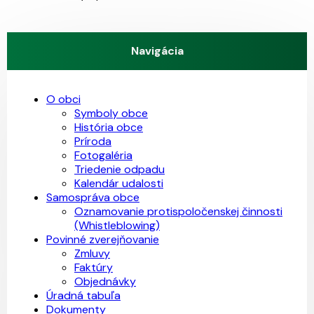
Navigácia
O obci
Symboly obce
História obce
Príroda
Fotogaléria
Triedenie odpadu
Kalendár udalosti
Samospráva obce
Oznamovanie protispoločenskej činnosti
(Whistleblowing)
Povinné zverejňovanie
Zmluvy
Faktúry
Objednávky
Úradná tabuľa
Dokumenty